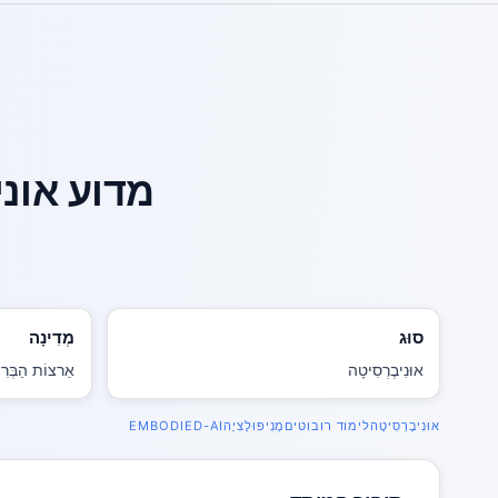
מדוע אונ
סוּג
מְדִינָה
אוּנִיבֶרְסִיטָה
אַרצוֹת הַבְּרִ
אוּנִיבֶרְסִיטָה
לימוד רובוטים
מָנִיפּוּלָצִיָה
EMBODIED-AI