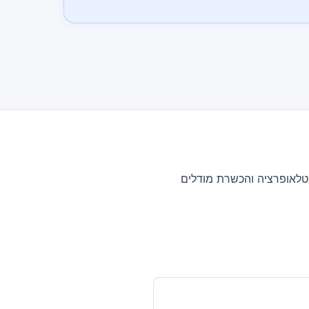
Roboti שולח לישראל. הצוות שלנו עוזר באינטגרציה של ROS2, הגדרת טלאופרציה והכשרת מודלים