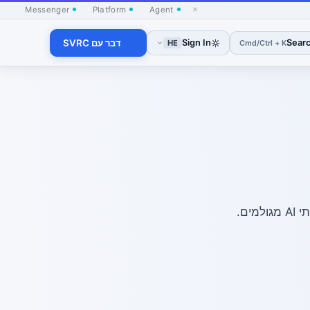
×
Messenger
Platform
Agent
Sear
Sign In
דבר עם SVRC
Cmd/Ctrl + K
HE
ם.