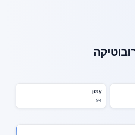
ובוטיקה
אֵמוּן
94