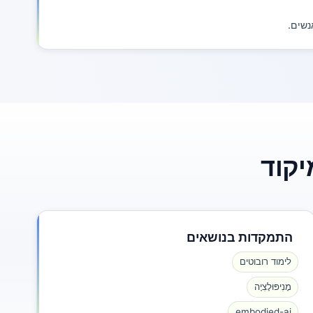
נשים.
יקוד
התמקדות בנושאים
לימוד רובוטים
מָנִיפּוּלָצִיָה
embodied-ai