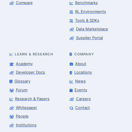
Compare
Benchmarks
RL Environments
Tools & SDKs
Data Marketplace
Supplier Portal
LEARN & RESEARCH
COMPANY
Academy
About
Developer Docs
Locations
Glossary
News
Forum
Events
Research & Papers
Careers
Whitepaper
Contact
People
Robotics Advisor
Robotics Center of Silicon Valley · intake
Institutions