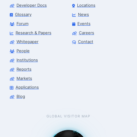
Developer Docs
Locations
Glossary
News
Forum
Events
Research & Papers
Careers
Whitepaper
Contact
People
Robotics Advisor
Robotics Center of Silicon Valley · intake
Institutions
Reports
Markets
Applications
Blog
GLOBAL VISITOR MAP