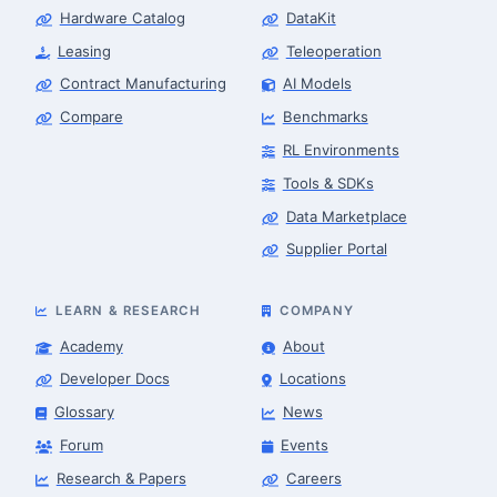
Hardware Catalog
DataKit
Leasing
Teleoperation
Contract Manufacturing
AI Models
Compare
Benchmarks
RL Environments
Tools & SDKs
Data Marketplace
Supplier Portal
LEARN & RESEARCH
COMPANY
Academy
About
Developer Docs
Locations
Glossary
News
Forum
Events
Research & Papers
Careers