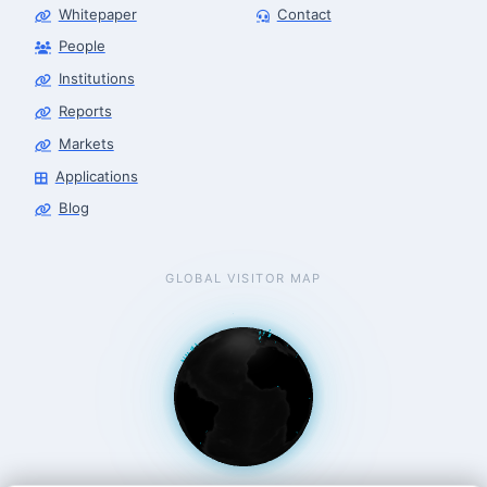
Whitepaper
Contact
People
Robotics Advisor
Robotics Center of Silicon Valley · intake
Institutions
Reports
Markets
Applications
Blog
GLOBAL VISITOR MAP