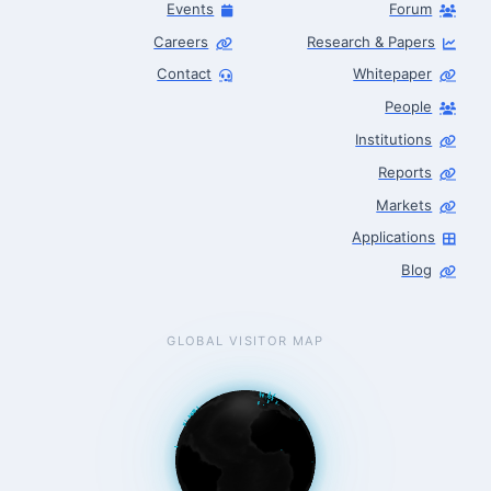
Events
Forum
Careers
Research & Papers
Contact
Whitepaper
People
Robotics Advisor
Robotics Center of Silicon Valley · intake
Institutions
Reports
Markets
Applications
Blog
GLOBAL VISITOR MAP